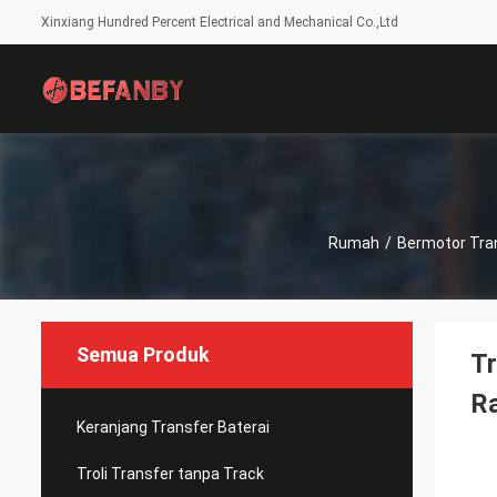
Xinxiang Hundred Percent Electrical and Mechanical Co.,Ltd
Rumah
/
Bermotor Tran
Semua Produk
Tr
R
Keranjang Transfer Baterai
Troli Transfer tanpa Track