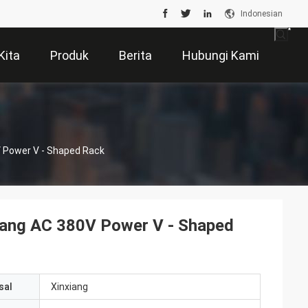
Indonesian
Kita
Produk
Berita
Hubungi Kami
V Power V - Shaped Rack
asang AC 380V Power V - Shaped
sal
Xinxiang