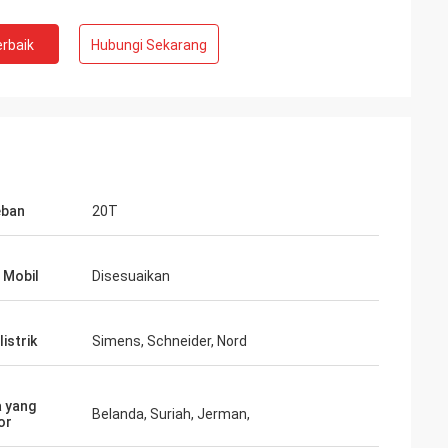
rbaik
Hubungi Sekarang
eban
20T
n
 Mobil
Disesuaikan
ahaan 5 bintang.
klien bintang
listrik
Simens, Schneider, Nord
 yang
Belanda, Suriah, Jerman,
or