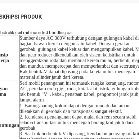
SKRIPSI PRODUK
 hidrolik coil rail mounted handling car
Sumber daya AC 380V terhubung dengan gulungan kabel di
bagian bawah kereta dengan satu kabel.
Dengan gerakan
gerobak, gulungan kabel keluar dan mengumpulkan kabel.
M
nsip
dan gear reducer dikendalikan oleh sistem kelistrikan untuk
erja
menggerakkan roda dan membuat kereta mulai, berhenti, ma
dan mundur, mempercepat dan memperlambat dan seterusnya
Rak bentuk-V dapat dipasang pada kereta untuk mencegah
material silinder jatuh dari kereta.
Seri mobil penanganan ini termasuk rangka keranjang, motor
gian
AC, peredam roda gigi, roda, kotak alat listrik, gulungan kab
ama
rak bentuk "V", kabel, penataan kabel, pengontrol jarak jauh
lampu alarm
1. Barang-barang kolom dapat dengan mudah dan aman
diletakkan di gerobak dan transportasi sangat efektif.
2. Kendaraan penanganan dapat mulai dan rem secara stabil
selama transportasi untuk mencegah barang koil jatuh dari
untungan
gerobak.
3. Saat rak berbentuk V dipasang, kendaraan pengangkut koi