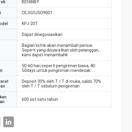
rek
BEFANBY
i
CE,SGS,ISO9001
odel
KPJ-20T
Dapat dinegosiasikan
Bagian listrik akan menambah perisai.
Seperti yang disyaratkan oleh pelanggan,
kami dapat menambahk
50-60 hari seperti pengiriman biasa, 40-
an
50days untuk pengiriman mendesak
yarat
Deposit 30% oleh T / T di muka, saldo 70%
ran
oleh T / T sebelum pengiriman
kan
600 set satu tahun
an