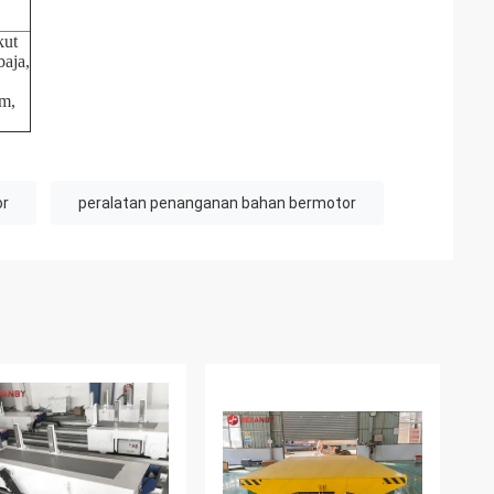
kut
baja,
um,
or
peralatan penanganan bahan bermotor