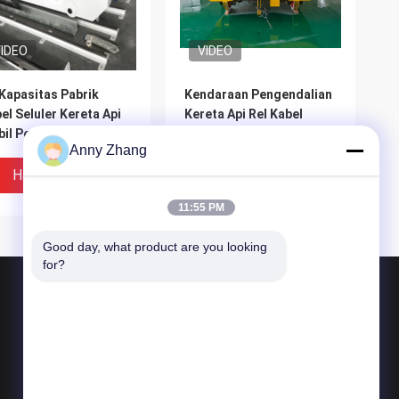
IDEO
VIDEO
Kapasitas Pabrik
Kendaraan Pengendalian
el Seluler Kereta Api
Kereta Api Rel Kabel
il Pengiriman Bahan
Berkebisingan Rendah
Anny Zhang
Harga Terbaik
Harga Terbaik
11:55 PM
Good day, what product are you looking 
for?
Produk
Keranjang Transfer Baterai
Troli Transfer tanpa Track
IDEO
VIDEO