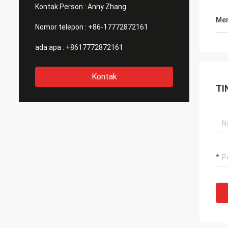
sama 
Kontak Person :
Anny Zhang
Men
Nomor telepon :
+86-17772872161
ada apa :
+8617772872161
Kontak
TI