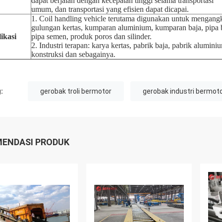
dapat berjalan dengan kecepatan tinggi selama transportasi
umum, dan transportasi yang efisien dapat dicapai.
1. Coil handling vehicle terutama digunakan untuk mengang
gulungan kertas, kumparan aluminium, kumparan baja, pipa 
ikasi
pipa semen, produk poros dan silinder.
2. Industri terapan: karya kertas, pabrik baja, pabrik alumini
konstruksi dan sebagainya.
:
gerobak troli bermotor
gerobak industri bermot
ENDASI PRODUK