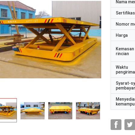
Nama me
Sertifikas
Nomor m
Harga
Kemasan
rincian
Waktu
pengirim
Syarat-s
pembaya
Menyedia
kemampu