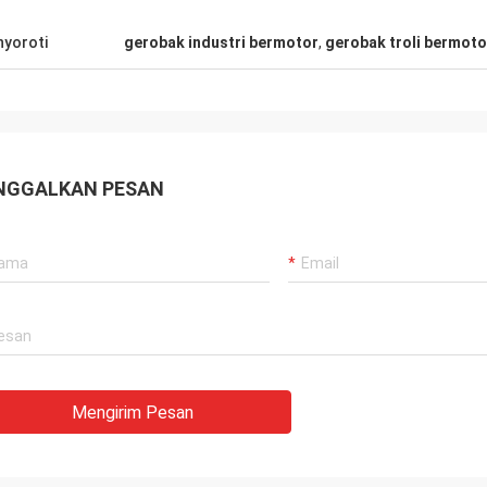
dengan Anda.
yoroti
gerobak industri bermotor
,
gerobak troli bermoto
NGGALKAN PESAN
Mengirim Pesan