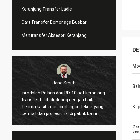
Keranjang Transfer Ladle
Cart Transfer Bertenaga Busbar
Mentransfer Aksesori Keranjang
DE
Mod
Jone Smith
Ba
Ini adalah Raihan dari BD. 10 set keranjang
Hai, in
transfer telah di-debug dengan baik.
datang
Terima kasih atas bimbingan teknik yang
dua ka
Kap
cermat dan profesional di pabrik kami.
luar b
Semoga semuanya bisa berjalan dengan
kali d
Per
baik dan berharap untuk kerjasama yang
dengan saya. Dan 
ke
indah berikutnya dengan Anda!
bekerj