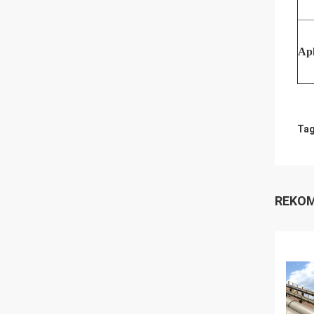
Apl
Tag
REKOM