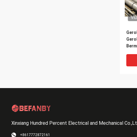
VI
Gero
Gero
Bermo
Bogi
Kemi
Xinxiang Hundred Percent Electrical and Mechanical Co.,L
VI
+8617772872161