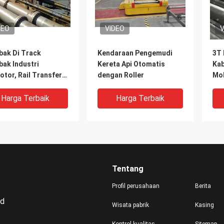
DEO
VIDEO
V
bak Di Track
Kendaraan Pengemudi
3T 
bak Industri
Kereta Api Otomatis
Kab
tor, Rail Transfer
dengan Roller
Mob
e Dengan
ringan
Harga Terbaik
Harga Terbaik
Tentang
Profil perusahaan
Berita
td
Wisata pabrik
Kasing
DEO
VIDEO
V