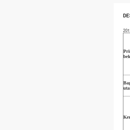
DE
20t
Pri
bek
Ba
ut
Ke