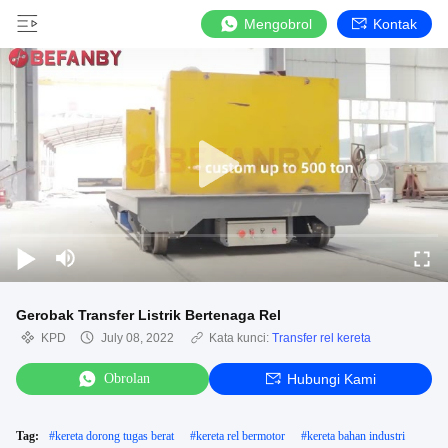
Mengobrol
Kontak
Gerobak Transfer Listrik Bertenaga Rel
KPD
July 08, 2022
Kata kunci:
Transfer rel kereta
Obrolan
Hubungi Kami
Tag:
#
kereta dorong tugas berat
#
kereta rel bermotor
#
kereta bahan industri