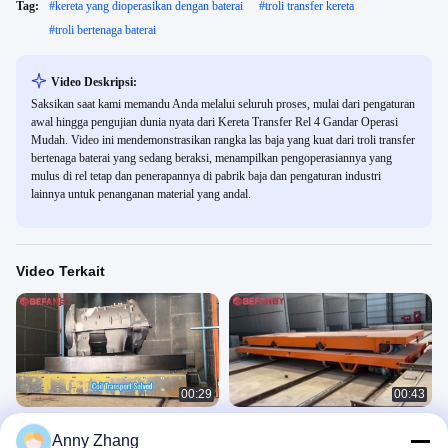
Tag:
#
kereta yang dioperasikan dengan baterai
#
troli transfer kereta
#
troli bertenaga baterai
Video Deskripsi:
Saksikan saat kami memandu Anda melalui seluruh proses, mulai dari pengaturan
awal hingga pengujian dunia nyata dari Kereta Transfer Rel 4 Gandar Operasi
Mudah. Video ini mendemonstrasikan rangka las baja yang kuat dari troli transfer
bertenaga baterai yang sedang beraksi, menampilkan pengoperasiannya yang
mulus di rel tetap dan penerapannya di pabrik baja dan pengaturan industri
lainnya untuk penanganan material yang andal.
Video Terkait
00:29
00:43
Kereta Transfer Rel Beban Berat 80
Gerobak Transfer Kereta Api Ferry
Anny Zhang
Ton, Trolle Transfer Listrik Docking
Listrik, Trolley Transfer Flatbed