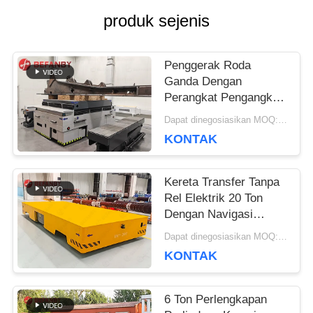
produk sejenis
SITEMAP
Penggerak Roda
PRIVACY
Ganda Dengan
Perangkat Pengangkat
POLICY
Digunakan Pada
Dapat dinegosiasikan MOQ:1 Set/Set
Kendaraan Transfer
KONTAK
Tanpa Rel Pabrik
Kereta Transfer Tanpa
Rel Elektrik 20 Ton
Dengan Navigasi
Magnetik
Dapat dinegosiasikan MOQ:1 set/set
KONTAK
6 Ton Perlengkapan