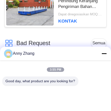
Perlindung Keranjang
Pengiriman Bahan
Tanpa Jejak
Dapat dinegosiasikan MOQ:1 set/set
KONTAK
Bad Request
Semua
Anny Zhang
Keranjang Transfer
Troli Transfer tanpa
Baterai
Track
3:55 PM
Good day, what product are you looking for?
Kendaraan
Transfer rel kereta
Berpanduan Otomatis
AGV
Roda Mekanum
Bermotor transfer