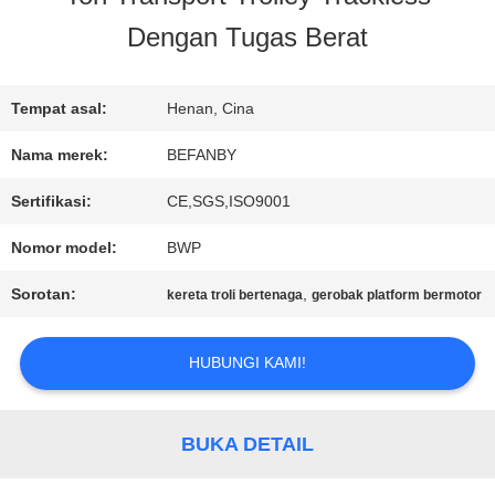
Dengan Tugas Berat
KONTROL
KUALITAS
Tempat asal:
Henan, Cina
Nama merek:
BEFANBY
HUBUNGI
Sertifikasi:
CE,SGS,ISO9001
KAMI
Nomor model:
BWP
Sorotan:
,
kereta troli bertenaga
gerobak platform bermotor
BERITA
HUBUNGI KAMI!
PERMINTAAN
BUKA DETAIL
PENAWARAN