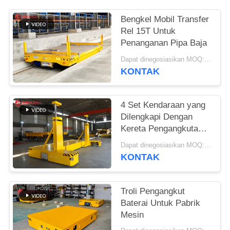
Bengkel Mobil Transfer
Rel 15T Untuk
Penanganan Pipa Baja
Dapat dinegosiasikan MOQ:1 Set / set
KONTAK
4 Set Kendaraan yang
Dilengkapi Dengan
Kereta Pengangkutan
Kereta Api yang
Dapat dinegosiasikan MOQ:1 set/sets
Disesuaikan Hand
KONTAK
Pendant Remote
Control
Troli Pengangkut
Baterai Untuk Pabrik
Mesin