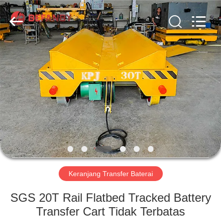
Hundred
Percent
Electrical
and
Mechanical
Co.,Ltd.
All
Rights
RUMAH
Reserved.
PRODUK
TENTANG
KAMI
TUR
PABRIK
Keranjang Transfer Baterai
SGS 20T Rail Flatbed Tracked Battery
KONTROL
Transfer Cart Tidak Terbatas