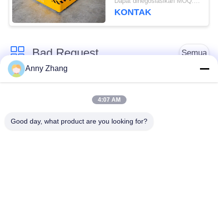
Dapat dinegosiasikan MOQ:1 Set/Set
KONTAK
Bad Request
Semua
Anny Zhang
Keranjang Transfer
Troli Transfer tanpa
Baterai
Track
4:07 AM
Good day, what product are you looking for?
Kendaraan
Transfer rel kereta
Berpanduan Otomatis
AGV
Roda Mekanum
Bermotor transfer
Industri
Trolley
Kereta Transfer
Gerobak Transfer