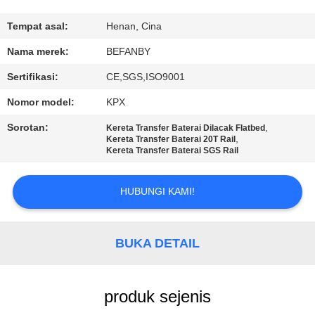
KUALITAS
Tempat asal:
Henan, Cina
HUBUNGI
Nama merek:
BEFANBY
KAMI
Sertifikasi:
CE,SGS,ISO9001
Nomor model:
KPX
BERITA
Sorotan:
,
Kereta Transfer Baterai Dilacak Flatbed
,
Kereta Transfer Baterai 20T Rail
Kereta Transfer Baterai SGS Rail
PERMINTAAN
PENAWARAN
HUBUNGI KAMI!
SITEMAP
BUKA DETAIL
PRIVACY
POLICY
produk sejenis