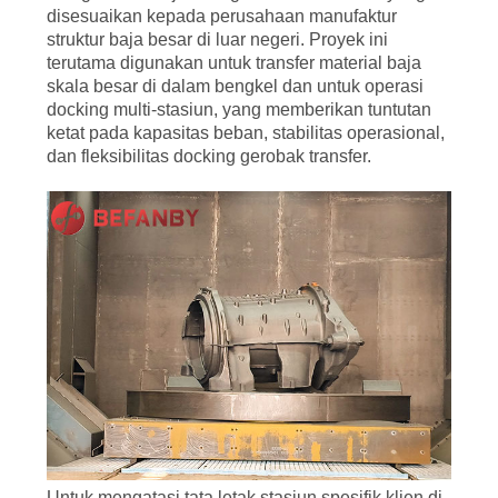
KUALITAS
disesuaikan kepada perusahaan manufaktur
struktur baja besar di luar negeri. Proyek ini
terutama digunakan untuk transfer material baja
HUBUNGI
skala besar di dalam bengkel dan untuk operasi
KAMI
docking multi-stasiun, yang memberikan tuntutan
ketat pada kapasitas beban, stabilitas operasional,
dan fleksibilitas docking gerobak transfer.
BERITA
PERMINTAAN
PENAWARAN
SITEMAP
PRIVACY
POLICY
Untuk mengatasi tata letak stasiun spesifik klien di