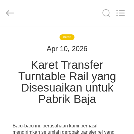
Hundred
Percent
Electrical
and
Mechanical
Co.,Ltd.
All
Rights
RUMAH
Reserved.
CASES
Apr 10, 2026
PRODUK
Karet Transfer
TENTANG
Turntable Rail yang
KAMI
Disesuaikan untuk
Pabrik Baja
TUR
PABRIK
KONTROL
Baru-baru ini, perusahaan kami berhasil
mengirimkan sejumlah gerobak transfer rel yang