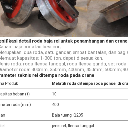
sifikasi detail roda baja rel untuk penambangan dan crane
Bahan: baja cor atau besi cor;
Merupakan: dua roda, satu gandar, empat bantalan, dan bagia
Memuat kapasitas: 1-300 ton, dapat disesuaikan.
Jenis roda: roda flensa tunggal, roda flensa ganda, set rod
 Diameter roda: 300mm, 350mm, 400mm, 450mm; 500mm;
90
rameter teknis rel ditempa roda pada crane
ma Produk
Melatih roda ditempa roda ponsel di cr
asitas beban (t)
10
meter roda (mm)
400
han
Baja tuang, Q235
del
jenis rel, flensa tunggal