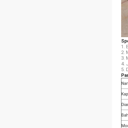
Spe
1. 
2. 
3. 
4. 
5.
Pa
Na
Kap
Dia
Ba
Mo