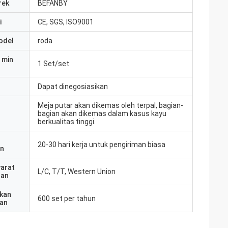
rek
BEFANBY
i
CE, SGS, ISO9001
odel
roda
 min
1 Set/set
Dapat dinegosiasikan
Meja putar akan dikemas oleh terpal, bagian-
bagian akan dikemas dalam kasus kayu
berkualitas tinggi.
20-30 hari kerja untuk pengiriman biasa
an
yarat
L/C, T/T, Western Union
ran
kan
600 set per tahun
an