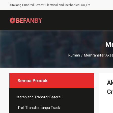
Xinxiang Hundred Percent Electrical and Mechanical Co.,Ltd
Me
Rumah
/
Mentransfer Akse
Semua Produk
Ak
C
Keranjang Transfer Baterai
Troli Transfer tanpa Track