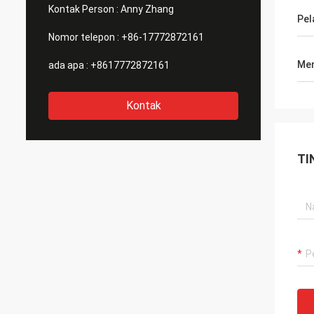
sama dengan Anda.
Kontak Person :
Anny Zhang
Pel
Nomor telepon :
+86-17772872161
Men
ada apa :
+8617772872161
Kontak
TI