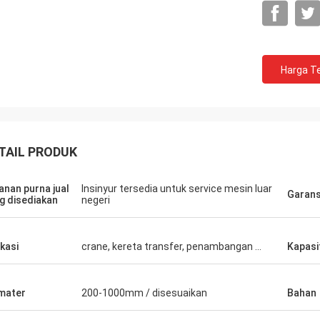
Harga Te
TAIL PRODUK
anan purna jual
Insinyur tersedia untuk service mesin luar
Garans
Jeyhan
g disediakan
negeri
enar-benar perusahaan 5 bintang.
saya bisa menjadi klien bintang
ikasi
crane, kereta transfer, penambangan ...
Kapasi
mater
200-1000mm / disesuaikan
Bahan