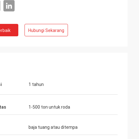
rbaik
Hubungi Sekarang
i
1 tahun
tas
1-500 ton untuk roda
baja tuang atau ditempa