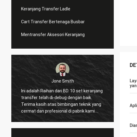
Keranjang Transfer Ladle
Cart Transfer Bertenaga Busbar
Mentransfer Aksesori Keranjang
DE
Lay
Mohammed
yan
Hai, ini adalah pertama kalinya saya
Anda b
datang ke China dan mengunjungi pabrik
harap 
dua kali dalam satu tahun, layanan yang
Apl
lima!
luar biasa menggerakkan saya berulang
kali dan berbagi banyak hal menarik
dengan saya. Dan barang sudah mulai
Dia
bekerja di pabrik kami, senang bisa bekerja