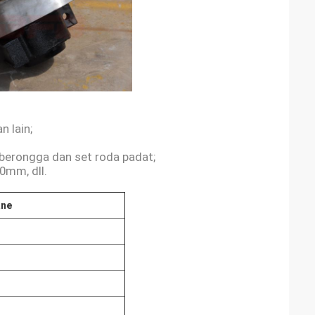
n lain;
a berongga dan set roda padat;
0mm, dll.
ane