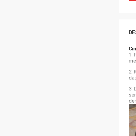
DE
Ci
1. 
me
2. 
da
3. 
sem
de