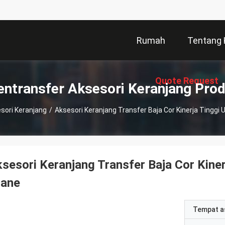
Rumah
Tentang 
Quote Request
ntransfer Aksesori Keranjang Pro
sori Keranjang
/
Aksesori Keranjang Transfer Baja Cor Kinerja Tingg
Suatu
sesori Keranjang Transfer Baja Cor Kine
rane
Tempat a