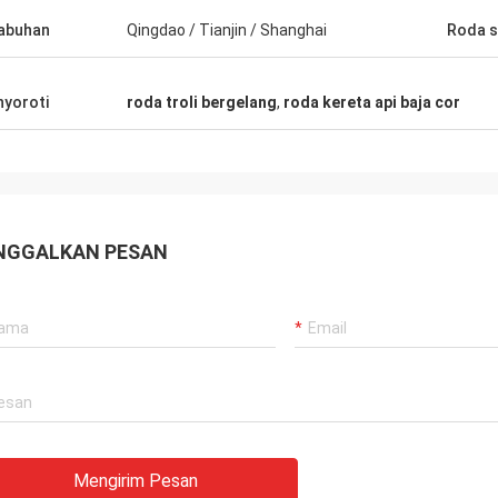
abuhan
Qingdao / Tianjin / Shanghai
Roda 
yoroti
roda troli bergelang
,
roda kereta api baja cor
NGGALKAN PESAN
Mengirim Pesan